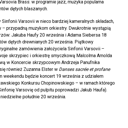
Varsovia Brass: w programie jazz, muzyka popularna
entów dętych blaszanych.
Sinfonii Varsovii w nieco bardziej kameralnych składach,
ów – przypadną muzykom orkiestry. Dwukrotnie wystąpią
zów: Jakuba Haufy 20 września i Adama Siebersa 18
ntów dętych drewnianych 20 września. Piątkowy
yginalne zamówienia założyciela Sinfonii Varsovii –
woje skrzypiec i orkiestrę smyczkową Malcolma Arnolda
lową w Koncercie skrzypcowym Andrzeja Panufnika
się również Zuzanna Elster w
Danses sacrée et profane
em weekendu będzie koncert 19 września z udziałem
rszawskiego Konkursu Chopinowskiego – w ramach którego
Sinfonię Varsovię od pulpitu poprowadzi Jakub Haufa).
niedzielne południe 20 września.