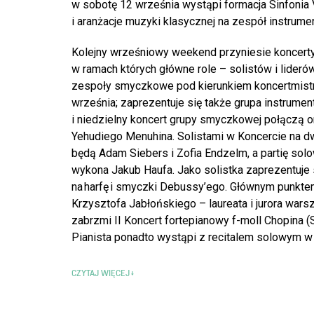
w sobotę 12 września wystąpi formacja Sinfonia 
i aranżacje muzyki klasycznej na zespół instrum
Kolejny wrześniowy weekend przyniesie koncerty 
w ramach których główne role – solistów i lider
zespoły smyczkowe pod kierunkiem koncertmistr
września; zaprezentuje się także grupa instrume
i niedzielny koncert grupy smyczkowej połączą or
Yehudiego Menuhina. Solistami w Koncercie na d
będą Adam Siebers i Zofia Endzelm, a partię so
wykona Jakub Haufa. Jako solistka zaprezentuje 
na harfę i smyczki Debussy’ego. Głównym punkt
Krzysztofa Jabłońskiego – laureata i jurora wa
zabrzmi II Koncert fortepianowy f-moll Chopina (
Pianista ponadto wystąpi z recitalem solowym w 
CZYTAJ WIĘCEJ