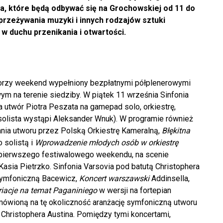
ia, które będą odbywać się na Grochowskiej od 11 do
rzeżywania muzyki i innych rodzajów sztuki
w duchu przenikania i otwartości.
worzy weekend wypełniony bezpłatnymi półplenerowymi
m na terenie siedziby. W piątek 11 września Sinfonia
utwór Piotra Peszata na gamepad solo, orkiestrę,
solista wystąpi Aleksander Wnuk). W programie również
nania utworu przez Polską Orkiestrę Kameralną,
Błękitna
 solistą i
Wprowadzenie młodych osób w orkiestrę
ie pierwszego festiwalowego weekendu, na scenie
Kasia Pietrzko. Sinfonia Varsovia pod batutą Christophera
ę symfoniczną Bacewicz,
Koncert warszawski
Addinsella,
iacje na temat Paganiniego
w wersji na fortepian
amówioną na tę okoliczność aranżację symfoniczną utworu
Christophera Austina. Pomiędzy tymi koncertami,