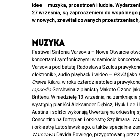
idee – muzyka, przestrzeń i ludzie. Wydarzen
27 września, są zaproszeniem do wspólnego p
w nowych, zrewitalizowanych przestrzeniach, 
MUZYKA
Festiwal Sinfonia Varsovia – Nowe Otwarcie ot
koncertami symfonicznymi w namiocie koncertowy
Varsovia pod batutą Radosława Szulca prawykona 
elektronikę, audio playback i wideo –
PSV4
(jako 
Orawa
Kilara, w roku czterdziestolecia prawyko
rapsodia
Gershwina z pianistą Makoto Ozone jako
Brittena. W niedzielę 13 września, na zamknięc
wystąpią pianiści Aleksander Dębicz, Hyuk Lee i 
Austina i soliści wykonają Uwerturę na orkiestr
Concertino na fortepian i orkiestrę Szpilmana,
War
i orkiestrę Lutosławskiego, a także specjalnie z
Warszawa
Davida Bowiego, przygotowaną przez 