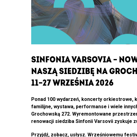
–
NOWE
OTWARCIE
SINFONIA VARSOVIA
–
NOW
NASZĄ SIEDZIBĘ NA GROC
11–27 WRZEŚNIA 2026
Ponad 100 wydarzeń, koncerty orkiestrowe, ka
familijne, wystawa, performanse i wiele inny
Grochowską 272. Wyremontowane przestrzenie
renowacji siedziba Sinfonii Varsovii zyskuje 
Przyjdź, zobacz, usłysz. Wrześniowemu festiw