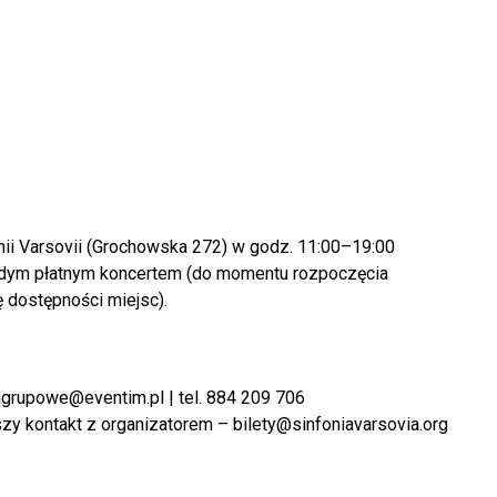
ii Varsovii (Grochowska 272) w godz. 11:00–19:00
żdym płatnym koncertem (do momentu rozpoczęcia
 dostępności miejsc).
grupowe@eventim.pl
| tel. 884 209 706
zy kontakt z organizatorem –
bilety@sinfoniavarsovia.org