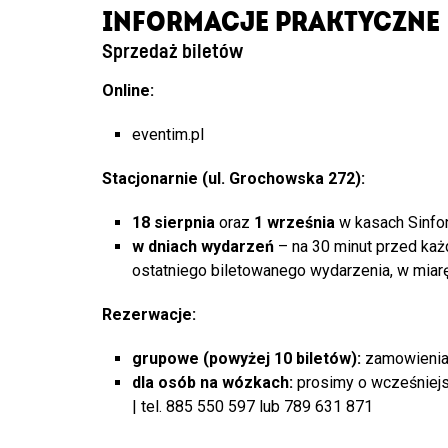
INFORMACJE PRAKTYCZNE
Sprzedaż biletów
Online:
eventim.pl
Stacjonarnie (ul. Grochowska 272):
18 sierpnia
oraz
1 września
w kasach Sinfon
w dniach wydarzeń
– na 30 minut przed ka
ostatniego biletowanego wydarzenia, w miarę
Rezerwacje:
grupowe (powyżej 10 biletów):
zamowienia
dla osób na wózkach:
prosimy o wcześniejs
| tel. 885 550 597 lub 789 631 871