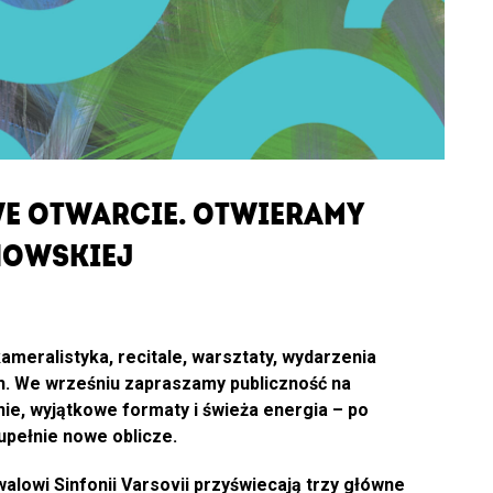
E OTWARCIE. OTWIERAMY
HOWSKIEJ
meralistyka, recitale, warsztaty, wydarzenia
ch. We wrześniu zapraszamy publiczność na
, wyjątkowe formaty i świeża energia – po
zupełnie nowe oblicze.
alowi Sinfonii Varsovii przyświecają trzy główne