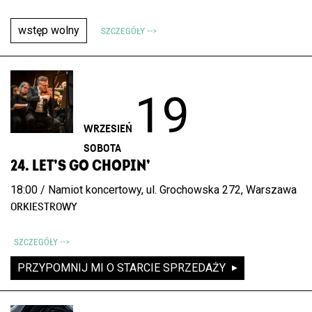
wstęp wolny
SZCZEGÓŁY -->
19
WRZESIEŃ
SOBOTA
24. LET’S GO CHOPIN’
18:00 / Namiot koncertowy, ul. Grochowska 272, Warszawa
ORKIESTROWY
SZCZEGÓŁY -->
PRZYPOMNIJ MI O STARCIE SPRZEDAŻY