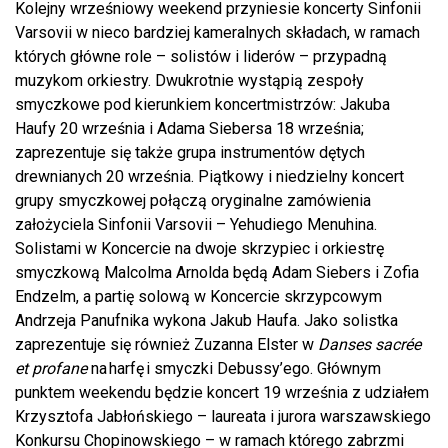
Kolejny wrześniowy weekend przyniesie koncerty Sinfonii
Varsovii w nieco bardziej kameralnych składach, w ramach
których główne role – solistów i liderów – przypadną
muzykom orkiestry. Dwukrotnie wystąpią zespoły
smyczkowe pod kierunkiem koncertmistrzów: Jakuba
Haufy 20 września i Adama Siebersa 18 września;
zaprezentuje się także grupa instrumentów dętych
drewnianych 20 września. Piątkowy i niedzielny koncert
grupy smyczkowej połączą oryginalne zamówienia
założyciela Sinfonii Varsovii – Yehudiego Menuhina.
Solistami w Koncercie na dwoje skrzypiec i orkiestrę
smyczkową Malcolma Arnolda będą Adam Siebers i Zofia
Endzelm, a partię solową w Koncercie skrzypcowym
Andrzeja Panufnika wykona Jakub Haufa. Jako solistka
zaprezentuje się również Zuzanna Elster w
Danses sacrée
et profane
na harfę i smyczki Debussy’ego. Głównym
punktem weekendu będzie koncert 19 września z udziałem
Krzysztofa Jabłońskiego – laureata i jurora warszawskiego
Konkursu Chopinowskiego – w ramach którego zabrzmi