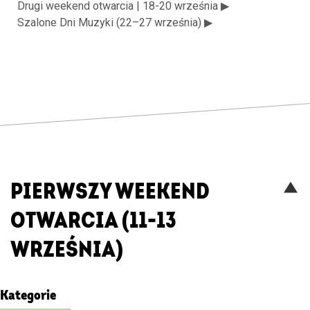
Drugi weekend otwarcia | 18-20 września ▶
Szalone Dni Muzyki (22–27 września) ▶
PIERWSZY WEEKEND
Włą
OTWARCIA (11-13
/
wył
WRZEŚNIA)
list
wyd
Kategorie