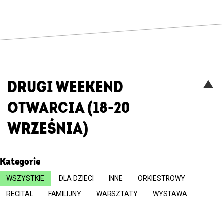
DRUGI WEEKEND
Włą
OTWARCIA (18-20
/
wył
WRZEŚNIA)
list
wyd
Kategorie
WSZYSTKIE
DLA DZIECI
INNE
ORKIESTROWY
RECITAL
FAMILIJNY
WARSZTATY
WYSTAWA