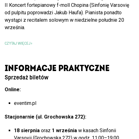
II Koncert fortepianowy f-moll Chopina (Sinfonię Varsovię
od pulpitu poprowadzi Jakub Haufa). Pianista ponadto
wystąpi z recitalem solowym w niedzielne południe 20
września.
CZYTAJ WIĘCEJ
INFORMACJE PRAKTYCZNE
Sprzedaż biletów
Online:
eventim.pl
Stacjonarnie (ul. Grochowska 272):
18 sierpnia
oraz
1 września
w kasach Sinfonii
Varsovii (Grochowska 272) w godz. 11:00–19:00