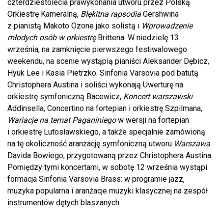
czterdziestolecia prawykonania utworu przez Polską
Orkiestrę Kameralną,
Błękitna rapsodia
Gershwina
z pianistą Makoto Ozone jako solistą i
Wprowadzenie
młodych osób w orkiestrę
Brittena. W niedzielę 13
września, na zamknięcie pierwszego festiwalowego
weekendu, na scenie wystąpią pianiści Aleksander Dębicz,
Hyuk Lee i Kasia Pietrzko. Sinfonia Varsovia pod batutą
Christophera Austina i soliści wykonają Uwerturę na
orkiestrę symfoniczną Bacewicz,
Koncert warszawski
Addinsella, Concertino na fortepian i orkiestrę Szpilmana,
Wariacje na temat Paganiniego
w wersji na fortepian
i orkiestrę Lutosławskiego, a także specjalnie zamówioną
na tę okoliczność aranżację symfoniczną utworu
Warszawa
Davida Bowiego, przygotowaną przez Christophera Austina.
Pomiędzy tymi koncertami, w sobotę 12 września wystąpi
formacja Sinfonia Varsovia Brass: w programie jazz,
muzyka popularna i aranżacje muzyki klasycznej na zespół
instrumentów dętych blaszanych.