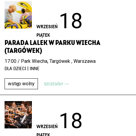
18
WRZESIEŃ
PIĄTEK
PARADA LALEK W PARKU WIECHA
(TARGÓWEK)
17:00 / Park Wiecha, Targówek , Warszawa
DLA DZIECI | INNE
wstęp wolny
SZCZEGÓŁY -->
18
WRZESIEŃ
PIĄTEK