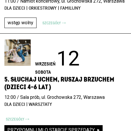
11:00 / Namiot koncertowy, ul. Grochowska 272, Warszawa
DLA DZIECI | ORKIESTROWY | FAMILIJNY
wstęp wolny
SZCZEGÓŁY -->
12
WRZESIEŃ
SOBOTA
5. SŁUCHAJ UCHEM, RUSZAJ BRZUCHEM
(DZIECI 4–6 LAT )
12:00 / Sala prób, ul. Grochowska 272, Warszawa
DLA DZIECI | WARSZTATY
SZCZEGÓŁY -->
PRZYPOMNIJ MI O STARCIE SPRZEDAŻY