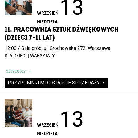
13
WRZESIEŃ
NIEDZIELA
11. PRACOWNIA SZTUK DŹWIĘKOWYCH
(DZIECI 7–11 LAT)
12:00 / Sala prób, ul. Grochowska 272, Warszawa
DLA DZIECI | WARSZTATY
SZCZEGÓŁY -->
PRZYPOMNIJ MI O STARCIE SPRZEDAŻY
13
WRZESIEŃ
NIEDZIELA