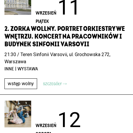
11
WRZESIEŃ
PIĄTEK
2. ZORKA WOLLNY. PORTRET ORKIESTRY WE
WNĘTRZU. KONCERT NA PRACOWNIKÓW I
BUDYNEK SINFONII VARSOVII
21:30 / Teren Sinfonii Varsovii, ul. Grochowska 272,
Warszawa
INNE | WYSTAWA
wstęp wolny
SZCZEGÓŁY -->
12
WRZESIEŃ