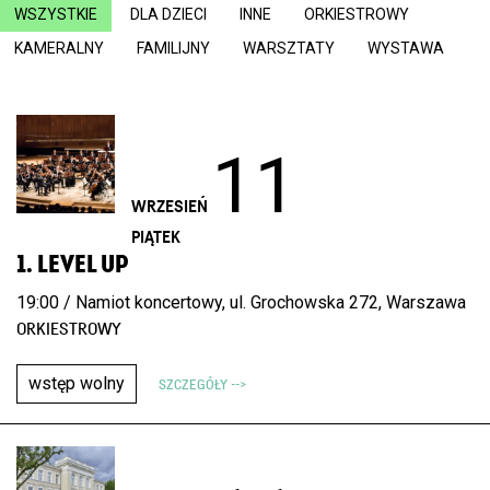
WSZYSTKIE
DLA DZIECI
INNE
ORKIESTROWY
KAMERALNY
FAMILIJNY
WARSZTATY
WYSTAWA
11
WRZESIEŃ
PIĄTEK
1. LEVEL UP
19:00 / Namiot koncertowy, ul. Grochowska 272, Warszawa
ORKIESTROWY
wstęp wolny
SZCZEGÓŁY -->